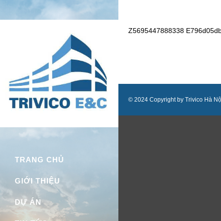
Z5695447888338 E796d05db
© 2024 Copyright by Trivico Hà Nội.
Trivico Hà Nội
TRANG CHỦ
GIỚI THIỆU
DỰ ÁN