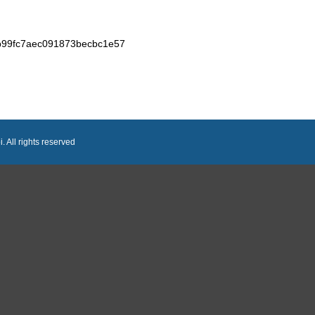
99fc7aec091873becbc1e57
 All rights reserved