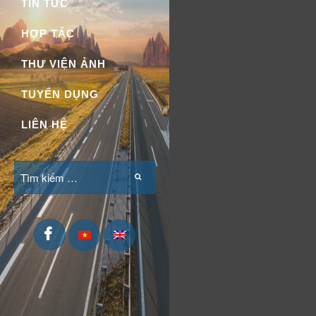
TIN TỨC
HỢP TÁC
THƯ VIỆN ẢNH
TUYỂN DỤNG
LIÊN HỆ