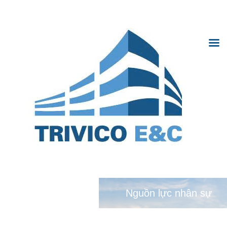
Trivico Hà Nội
TRANG CHỦ
Trivi
GIỚI THIỆU
Hà N
DỰ ÁN
TIN TỨC
HỢP TÁC
THƯ VIỆN ẢNH
Nguồn lực nhân sự
TUYỂN DỤNG
LIÊN HỆ