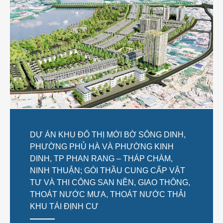
HỢP TÁC
THƯ VIỆN ẢNH
TUYỂN DỤNG
LIÊN HỆ
DỰ ÁN KHU ĐÔ THỊ MỚI BỜ SÔNG DINH,
PHƯỜNG PHỦ HÀ VÀ PHƯỜNG KINH
DINH, TP PHAN RANG – THÁP CHÀM,
NINH THUẬN; GÓI THẦU CUNG CẤP VẬT
TƯ VÀ THI CÔNG SAN NỀN, GIAO THÔNG,
THOÁT NƯỚC MƯA, THOÁT NƯỚC THẢI
KHU TÁI ĐỊNH CƯ