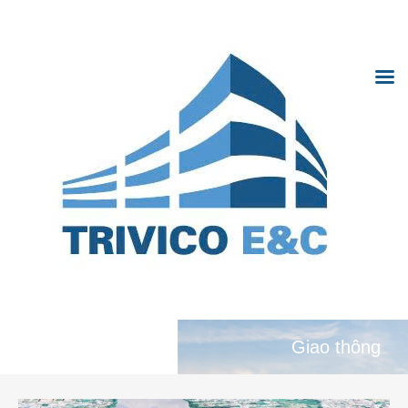
Trivi
Hà N
Trivico Hà Nội
TRANG CHỦ
GIỚI THIỆU
DỰ ÁN
Giao thông
TIN TỨC