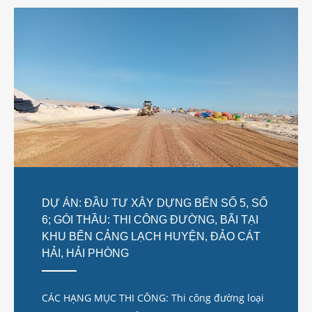
DỰ ÁN: ĐẦU TƯ XÂY DỰNG BẾN SỐ 5, SỐ
6; GÓI THẦU: THI CÔNG ĐƯỜNG, BÃI TẠI
KHU BẾN CẢNG LẠCH HUYỆN, ĐẢO CÁT
HẢI, HẢI PHÒNG
CÁC HẠNG MỤC THI CÔNG: Thi công đường loại