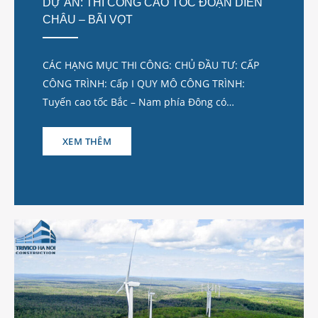
DỰ ÁN: THI CÔNG CAO TỐC ĐOẠN DIỄN
CHÂU – BÃI VỌT
CÁC HẠNG MỤC THI CÔNG: CHỦ ĐẦU TƯ: CẤP
CÔNG TRÌNH: Cấp I QUY MÔ CÔNG TRÌNH:
Tuyến cao tốc Bắc – Nam phía Đông có…
XEM THÊM