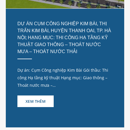
DỰ ÁN CỤM CÔNG NGHIỆP KIM BÀI, THỊ
TRẤN KIM BÀI, HUYỆN THANH OAI, TP. HÀ
NỘI; HẠNG MỤC: THI CÔNG HẠ TẦNG KỸ
THUẬT GIAO THÔNG – THOÁT NƯỚC
MƯA – THOÁT NƯỚC THẢI
Dự án: Cụm Công nghiệp Kim Bài Gói thầu: Thi
công Hạ tầng kỹ thuật Hạng mục: Giao thông –
Thoát nước mưa –…
XEM THÊM