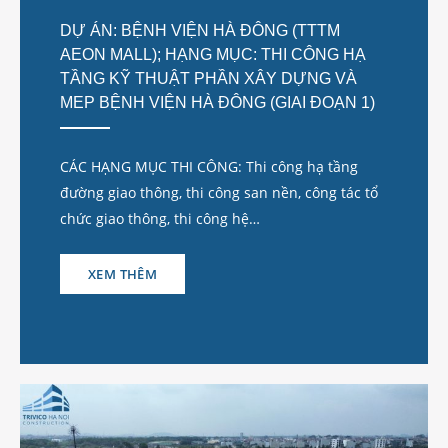
DỰ ÁN: BỆNH VIỆN HÀ ĐÔNG (TTTM
AEON MALL); HẠNG MỤC: THI CÔNG HẠ
TẦNG KỸ THUẬT PHẦN XÂY DỰNG VÀ
MEP BỆNH VIỆN HÀ ĐÔNG (GIAI ĐOẠN 1)
CÁC HẠNG MỤC THI CÔNG: Thi công hạ tầng
đường giao thông, thi công san nền, công tác tổ
chức giao thông, thi công hệ…
XEM THÊM