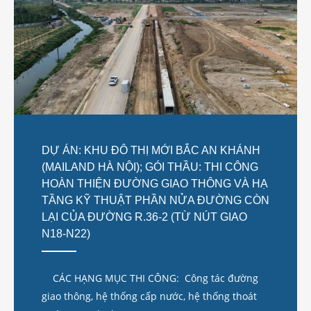
DỰ ÁN: KHU ĐÔ THỊ MỚI BẮC AN KHÁNH
(MAILAND HÀ NỘI); GÓI THẦU: THI CÔNG
HOÀN THIỆN ĐƯỜNG GIAO THÔNG VÀ HẠ
TẦNG KỸ THUẬT PHẦN NỬA ĐƯỜNG CÒN
LẠI CỦA ĐƯỜNG R.36-2 (TỪ NÚT GIAO
N18-N22)
CÁC HẠNG MỤC THI CÔNG: Công tác đường
giao thông, hệ thống cấp nước, hệ thống thoát