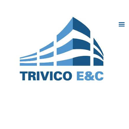
Trivico Hà Nội
TRANG CHỦ
GIỚI THIỆU
Trivi
DỰ ÁN
Hà N
TIN TỨC
HỢP TÁC
THƯ VIỆN ẢNH
TUYỂN DỤNG
LIÊN HỆ