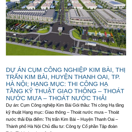
DỰ ÁN CỤM CÔNG NGHIỆP KIM BÀI, THỊ
TRẤN KIM BÀI, HUYỆN THANH OAI, TP.
HÀ NỘI; HẠNG MỤC: THI CÔNG HẠ
TẦNG KỸ THUẬT GIAO THÔNG – THOÁT
NƯỚC MƯA – THOÁT NƯỚC THẢI
Dự án: Cụm Công nghiệp Kim Bài Gói thầu: Thi công Hạ tầng
kỹ thuật Hạng mục: Giao thông – Thoát nước mưa – Thoát
nước thải Địa điểm: Thị trấn Kim Bài – Huyện Thanh Oai –
Thành phố Hà Nội Chủ đầu tư: Công ty Cổ phần Tập đoàn