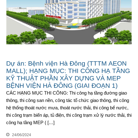
Dự án: Bệnh viện Hà Đông (TTTM AEON
MALL); HẠNG MỤC: THI CÔNG HẠ TẦNG
KỸ THUẬT PHẦN XÂY DỰNG VÀ MEP
BỆNH VIỆN HÀ ĐÔNG (GIAI ĐOẠN 1)
CÁC HẠNG MỤC THI CÔNG: Thi công hạ tầng đường giao
thông, thi công san nền, công tác tổ chức giao thông, thi công
hệ thống thoát nước mưa, thoát nước thải, thi công bể nước,
thi công trạm biến áp, tủ điện, thi công trạm xử lý nước thải, thi
công hạ tầng MEP ( […]
24/06/2024