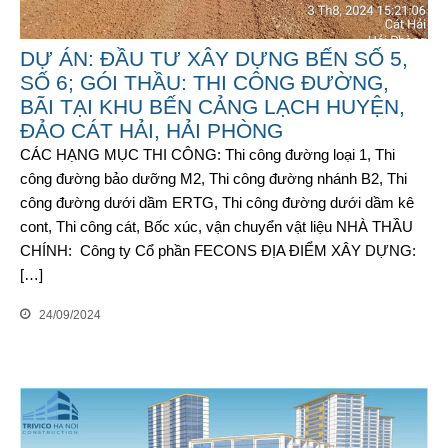
DỰ ÁN: ĐẦU TƯ XÂY DỰNG BẾN SỐ 5,
SỐ 6; GÓI THẦU: THI CÔNG ĐƯỜNG,
BÃI TẠI KHU BẾN CẢNG LẠCH HUYỆN,
ĐẢO CÁT HẢI, HẢI PHÒNG
CÁC HẠNG MỤC THI CÔNG: Thi công đường loại 1, Thi
công đường bảo dưỡng M2, Thi công đường nhánh B2, Thi
công đường dưới dầm ERTG, Thi công đường dưới dầm kê
cont, Thi công cát, Bốc xúc, vận chuyển vật liệu NHÀ THẦU
CHÍNH: Công ty Cổ phần FECONS ĐỊA ĐIỂM XÂY DỰNG:
[…]
24/09/2024