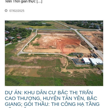
Telin Thời gian thực […]
07/02/2025
DỰ ÁN: KHU DÂN CƯ BẮC THỊ TRẤN
CAO THƯỢNG, HUYỆN TÂN YÊN, BẮC
GIANG; GÓI THẦU: THI CÔNG HẠ TẦNG