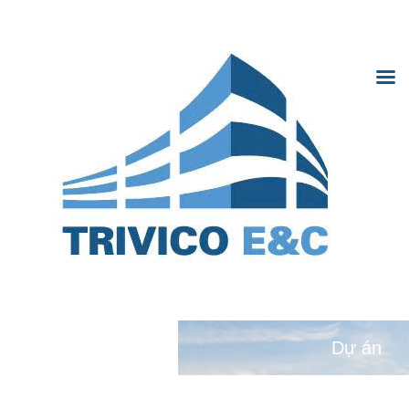
Trivico Hà Nội
Trivi
Hà N
TRANG CHỦ
GIỚI THIỆU
DỰ ÁN
TIN TỨC
HỢP TÁC
Dự án
THƯ VIỆN ẢNH
TUYỂN DỤNG