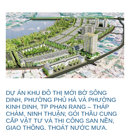
LIÊN HỆ
DỰ ÁN KHU ĐÔ THỊ MỚI BỜ SÔNG
DINH, PHƯỜNG PHỦ HÀ VÀ PHƯỜNG
KINH DINH, TP PHAN RANG – THÁP
CHÀM, NINH THUẬN; GÓI THẦU CUNG
CẤP VẬT TƯ VÀ THI CÔNG SAN NỀN,
GIAO THÔNG, THOÁT NƯỚC MƯA,