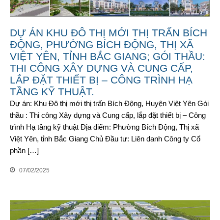
DỰ ÁN KHU ĐÔ THỊ MỚI THỊ TRẤN BÍCH
ĐỘNG, PHƯỜNG BÍCH ĐỘNG, THỊ XÃ
VIỆT YÊN, TỈNH BẮC GIANG; GÓI THẦU:
THI CÔNG XÂY DỰNG VÀ CUNG CẤP,
LẮP ĐẶT THIẾT BỊ – CÔNG TRÌNH HẠ
TẦNG KỸ THUẬT.
Dự án: Khu Đô thị mới thị trấn Bích Động, Huyện Việt Yên Gói
thầu : Thi công Xây dựng và Cung cấp, lắp đặt thiết bị – Công
trình Hạ tầng kỹ thuật Địa điểm: Phường Bích Động, Thị xã
Việt Yên, tỉnh Bắc Giang Chủ Đầu tư: Liên danh Công ty Cổ
phần […]
07/02/2025