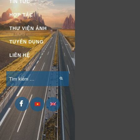
TIN TỨC
HỢP TÁC
THƯ VIỆN ẢNH
TUYỂN DỤNG
LIÊN HỆ