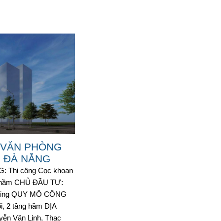
 VĂN PHÒNG
G ĐÀ NẴNG
 Thi công Cọc khoan
ng hầm CHỦ ĐẦU TƯ:
lding QUY MÔ CÔNG
i, 2 tầng hầm ĐỊA
n Văn Linh, Thạc