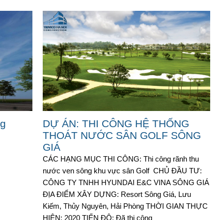
ng
DỰ ÁN: THI CÔNG HỆ THỐNG
THOÁT NƯỚC SÂN GOLF SÔNG
GIÁ
CÁC HẠNG MỤC THI CÔNG: Thi công rãnh thu
nước ven sông khu vực sân Golf CHỦ ĐẦU TƯ:
CÔNG TY TNHH HYUNDAI E&C VINA SÔNG GIÁ
ĐỊA ĐIỂM XÂY DỰNG: Resort Sông Giá, Lưu
Kiếm, Thủy Nguyên, Hải Phòng THỜI GIAN THỰC
HIỆN: 2020 TIẾN ĐỘ: Đã thi công