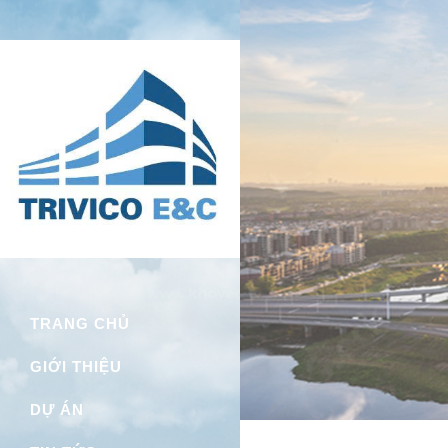
Trivico Hà Nội
TRANG CHỦ
GIỚI THIỆU
DỰ ÁN