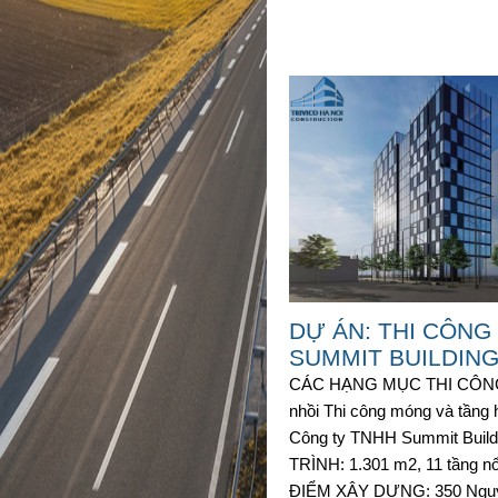
DỰ ÁN: THI CÔNG
SUMMIT BUILDIN
CÁC HẠNG MỤC THI CÔNG:
nhồi Thi công móng và tầ
Công ty TNHH Summit Bui
TRÌNH: 1.301 m2, 11 tầng nổ
ĐIỂM XÂY DỰNG: 350 Nguyễ