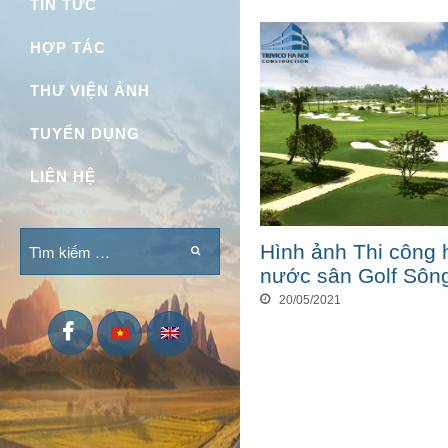
TIN TỨC
HỢP TÁC
THƯ VIỆN ẢNH
TUYỂN DỤNG
LIÊN HỆ
Hình ảnh Thi công 
nước sân Golf Sôn
20/05/2021