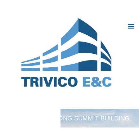
Trivico Hà Nội
TRANG CHỦ
GIỚI THIỆU
Trivi
Hà N
DỰ ÁN
TIN TỨC
HỢP TÁC
THƯ VIỆN ẢNH
TUYỂN DỤNG
VĂN PHÒNG SUMMIT BUILDING
LIÊN HỆ