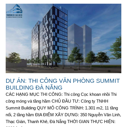
DỰ ÁN: THI CÔNG VĂN PHÒNG SUMMIT
BUILDING ĐÀ NẴNG
CÁC HẠNG MỤC THI CÔNG: Thi công Cọc khoan nhồi Thi
công móng và tầng hầm CHỦ ĐẦU TƯ: Công ty TNHH
Summit Building QUY MÔ CÔNG TRÌNH: 1.301 m2, 11 tầng
nổi, 2 tầng hầm ĐỊA ĐIỂM XÂY DỰNG: 350 Nguyễn Văn Linh,
Thạc Gián, Thanh Khê, Đà Nẵng THỜI GIAN THỰC HIỆN: